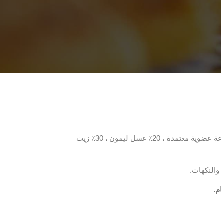
: 50٪ لوز محمص من زراعة عضوية معتمدة ، 20٪ عسل ليمون ، 30٪ زيت
والنكهات.
م.