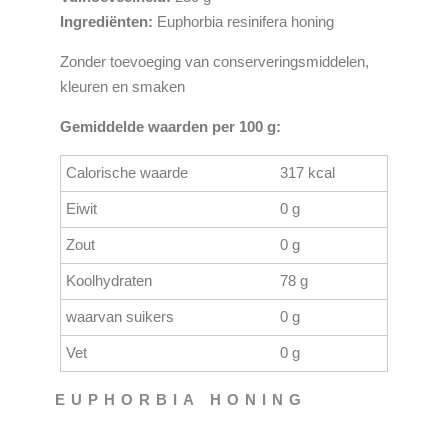
Ingrediënten:
Euphorbia
resinifera
honing
Zonder toevoeging van conserveringsmiddelen,
kleuren en smaken
Gemiddelde waarden per 100 g:
Calorische waarde
317 kcal
Eiwit
0 g
Zout
0 g
Koolhydraten
78 g
waarvan suikers
0 g
Vet
0 g
EUPHORBIA HONING