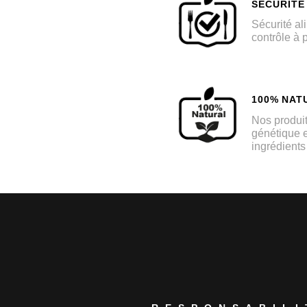
SÉCURITÉ
Sécurité al
contrôle à 
100% NAT
Nos produi
génétique 
ingrédients