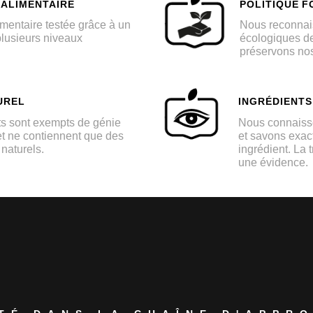
 ALIMENTAIRE
POLITIQUE F
imentaire testée grâce à un
Nous reconnais
plusieurs niveaux
écologiques de 
préservons nos
UREL
INGRÉDIENT
ts sont exempts de génie
Nous connaisso
et ne contiennent que des
et savons exac
 naturels.
ingrédient. La 
une évidence.