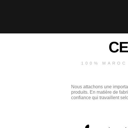
CE
100% MAROC
Nous attachons une importanc
produits. En matière de fabr
confiance qui travaillent se