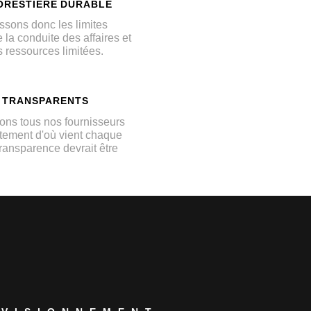
ORESTIÈRE DURABLE
sons donc les limites
la conduite des affaires et
 ressources limitées.
S TRANSPARENTS
ns tous nos fournisseurs
tement d'où vient chaque
transparence devrait être