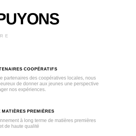
PPUYONS
URE
TENAIRES COOPÉRATIFS
ue partenaires des coopératives locales, nous
ureux de donner aux jeunes une perspective
tager nos expériences.
 MATIÈRES PREMIÈRES
nnement à long terme de matières premières
et de haute qualité