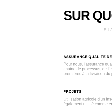
SUR QU
FI
ASSURANCE QUALITÉ DE
Pour nous, l'assurance qual
chaîne de processus, de l'e
premières à la livraison du 
PROJETS
Utilisation agricole d'un ins
également utilisé comme en