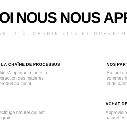
OI NOUS NOUS A
ABILITÉ, CRÉDIBILITÉ ET OUVERT
 LA CHAÎNE DE PROCESSUS
NOS PAR
ité s'applique à toute la
En tant q
xtraction des matières
sommes he
produit au client.
et de par
ACHAT DE
ectifuge naturel qui est
Approvisio
grais.
naturelles 