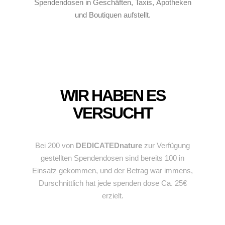
Spendendosen in Geschäften, Taxis, Apotheken
und Boutiquen aufstellt.
WIR HABEN ES
VERSUCHT
Bei 200 von
DEDICATEDnature
zur Verfügung
gestellten Spendendosen sind bereits 100 in
Einsatz gekommen, und der Betrag war immens,
Durschnittlich hat jede spenden dose Ca. 25€
erzielt.